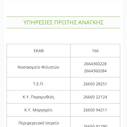
ΥΠΗΡΕΣΙΕΣ ΠΡΩΤΗΣ ΑΝΑΓΚΗΣ
ΕΚΑΒ
166
2664360228
Νοσοκομείο Φιλιατών
2664360284
Τ.Ε.Π.
26650 28251
Κ.Υ. Παραμυθιάς
26660 22124
Κ.Υ. Μαργαρίτι
26650 94211
Περιφερειακό Ιατρείο
26650 91290