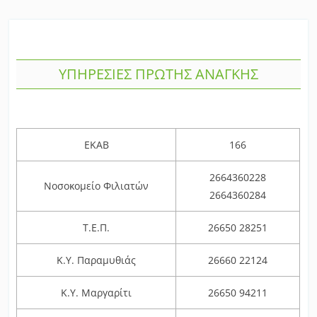
ΥΠΗΡΕΣΙΕΣ ΠΡΩΤΗΣ ΑΝΑΓΚΗΣ
ΕΚΑΒ
166
2664360228
Νοσοκομείο Φιλιατών
2664360284
Τ.Ε.Π.
26650 28251
Κ.Υ. Παραμυθιάς
26660 22124
Κ.Υ. Μαργαρίτι
26650 94211