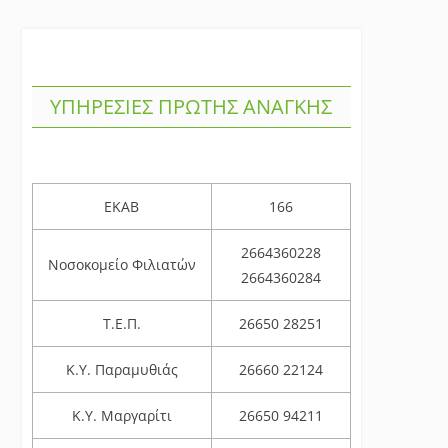
ΥΠΗΡΕΣΙΕΣ ΠΡΩΤΗΣ ΑΝΑΓΚΗΣ
ΕΚΑΒ
166
2664360228
Νοσοκομείο Φιλιατών
2664360284
Τ.Ε.Π.
26650 28251
Κ.Υ. Παραμυθιάς
26660 22124
Κ.Υ. Μαργαρίτι
26650 94211